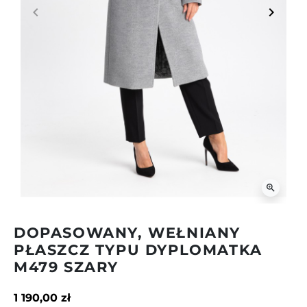
keyboard_arrow_left
keyboard_arrow_right
Poprzedni
Następ
zoom_in
DOPASOWANY, WEŁNIANY
PŁASZCZ TYPU DYPLOMATKA
M479 SZARY
1 190,00 zł