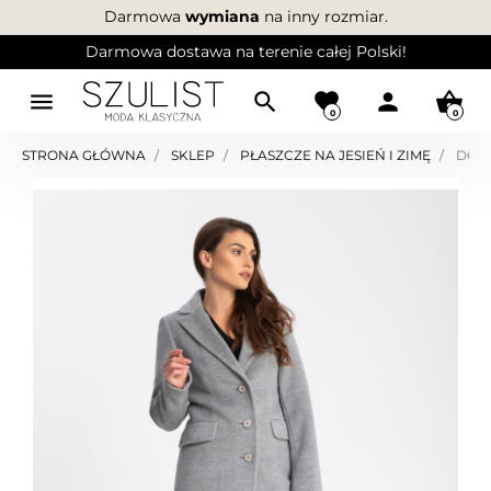
Darmowa
wymiana
na inny rozmiar.
Darmowa dostawa na terenie całej Polski!
menu
search
favorite
person
shopping_basket
0
0
STRONA GŁÓWNA
SKLEP
PŁASZCZE NA JESIEŃ I ZIMĘ
DOPA