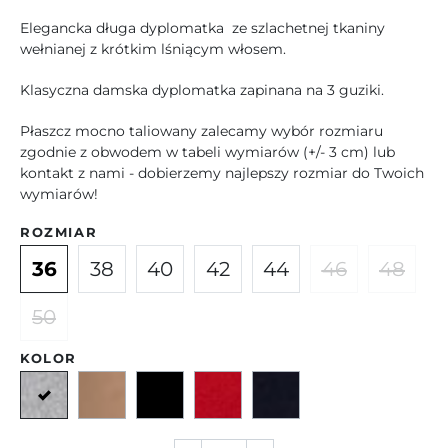
Elegancka długa dyplomatka ze szlachetnej tkaniny
wełnianej z krótkim lśniącym włosem.
Klasyczna damska dyplomatka zapinana na 3 guziki.
Płaszcz mocno taliowany zalecamy wybór rozmiaru
zgodnie z obwodem w tabeli wymiarów (+/- 3 cm) lub
kontakt z nami - dobierzemy najlepszy rozmiar do Twoich
wymiarów!
ROZMIAR
36
38
40
42
44
46
48
50
KOLOR
Szary
Camelowy
Czarny
Czerwony
Granatowy