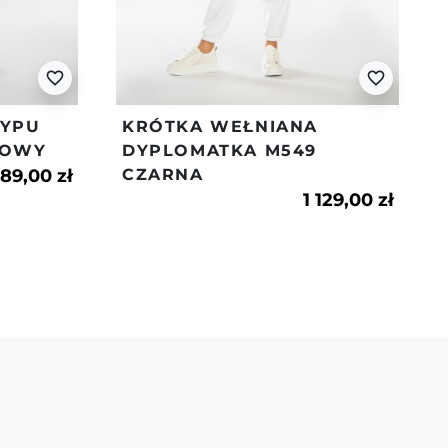
t dostaw i zwrotów znajdziesz w naszym
favorite_border
favorite_border
TYPU
KRÓTKA WEŁNIANA
ZOWY
DYPLOMATKA M549
289,00 zł
CZARNA
1 129,00 zł