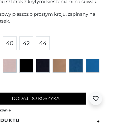
pu szlafrok z krytymi kieszeniami na suwak.
sowy płaszcz o prostym kroju, zapinany na
pasek.
40
42
44
Szary
Beżowo-różowy
Czarny
Granatowy
Camelowy
Morski
Niebieski
favorite_border
DODAJ DO KOSZYKA
azynie
ODUKTU
+