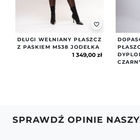
favorite_border
DŁUGI WEŁNIANY PŁASZCZ
DOPAS
Z PASKIEM M538 JODEŁKA
PŁASZ
1 349,00 zł
DYPLO
CZARN
SPRAWDŹ OPINIE NASZY