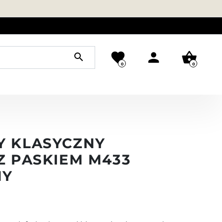
favorite
person
shopping_basket
search
0
0
Y KLASYCZNY
Z PASKIEM M433
NY