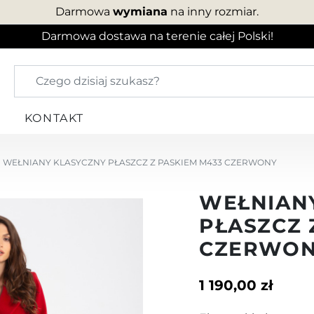
Darmowa
wymiana
na inny rozmiar.
Darmowa dostawa na terenie całej Polski!
KONTAKT
WEŁNIANY KLASYCZNY PŁASZCZ Z PASKIEM M433 CZERWONY
WEŁNIAN
PŁASZCZ 
CZERWO
1 190,00 zł