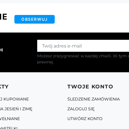
IE
OBSERWUJ
H
Możesz zrezygnować w każdej chwili. W tym c
prawnej.
KTY
TWOJE KONTO
EJ KUPOWANE
ŚLEDZENIE ZAMÓWIENIA
A JESIEŃ I ZIMĘ
ZALOGUJ SIĘ
WEŁNIANE
UTWÓRZ KONTO
AMIZELKI