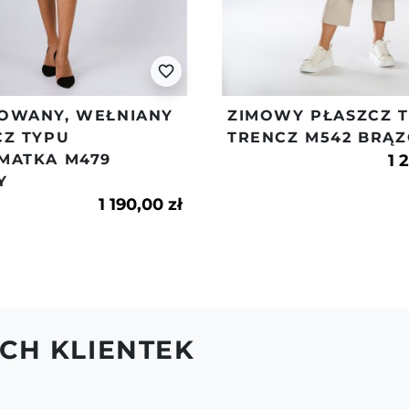
Indeks
m433
warunków z pkt.2.
6.Więcej na tema
favorite_border
regulaminie.
OWANY, WEŁNIANY
ZIMOWY PŁASZCZ 
CZ TYPU
TRENCZ M542 BRĄ
MATKA M479
1 
Y
1 190,00 zł
CH KLIENTEK