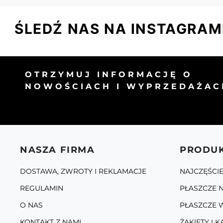
ŚLEDŹ NAS NA INSTAGRAM
OTRZYMUJ INFORMACJĘ O
NOWOŚCIACH I WYPRZEDAŻAC
NASZA FIRMA
PRODU
DOSTAWA, ZWROTY I REKLAMACJE
NAJCZĘŚCI
REGULAMIN
PŁASZCZE N
O NAS
PŁASZCZE 
KONTAKT Z NAMI
ŻAKIETY I K