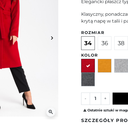
Elegancki płaszcz ty
Klasyczny, ponadcza
krytą napę w talii i 
ROZMIAR
keyboard_arrow_right
Następny
34
36
38
KOLOR
Czerwony
Żółty
Ciemnoszary
-
+
Ostatnie sztuki w mag

zoom_in
SZCZEGÓŁY PR