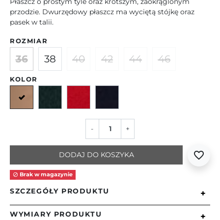
Płaszcz o prostym tyle oraz krótszym, zaokrąglonym
przodzie. Dwurzędowy płaszcz ma wyciętą stójkę oraz
pasek w talii.
ROZMIAR
36
38
40
42
44
46
KOLOR
Camelowy
Zielony
Czerwony
Granatowy
-
+
favorite_border
DODAJ DO KOSZYKA
Brak w magazynie

SZCZEGÓŁY PRODUKTU
+
WYMIARY PRODUKTU
+
Płaszcz z prostym, długim tyłem oraz fantazyjnie