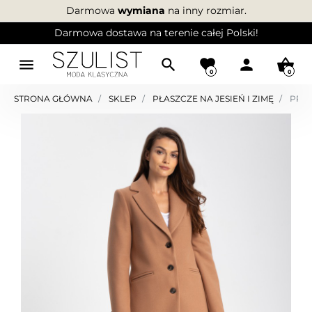
Darmowa
wymiana
na inny rozmiar.
Darmowa dostawa na terenie całej Polski!
menu
search
favorite
person
shopping_basket
0
0
STRONA GŁÓWNA
SKLEP
PŁASZCZE NA JESIEŃ I ZIMĘ
PROS