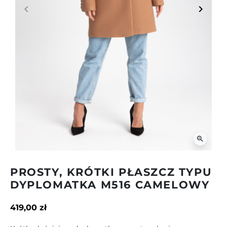
keyboard_arrow_left
keyboard_arrow_right
Poprzedni
Następ
zoom_in
PROSTY, KRÓTKI PŁASZCZ TYPU
DYPLOMATKA M516 CAMELOWY
419,00 zł