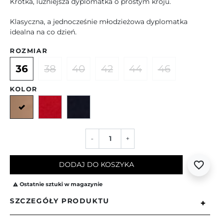
Krótka, luźniejsza dyplomatka o prostym kroju.
Klasyczna, a jednocześnie młodzieżowa dyplomatka
idealna na co dzień.
ROZMIAR
36
38
40
42
44
46
KOLOR
Camelowy
Czerwony
Granatowy
-
+
favorite_border
DODAJ DO KOSZYKA
Ostatnie sztuki w magazynie

SZCZEGÓŁY PRODUKTU
+