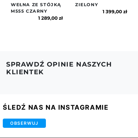
WEŁNA ZE STÓJKĄ
ZIELONY
6.Więcej na temat dostaw i zwrotów znajdziesz w
M555 CZARNY
naszym regulaminie.
1 399,00 zł
1 289,00 zł
SPRAWDŹ OPINIE NASZYCH
KLIENTEK
ŚLEDŹ NAS NA INSTAGRAMIE
OBSERWUJ