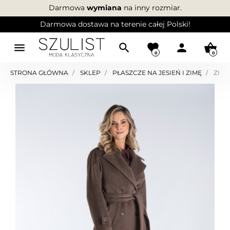
Darmowa
wymiana
na inny rozmiar.
Darmowa dostawa na terenie całej Polski!
menu
search
favorite
person
shopping_basket
0
0
STRONA GŁÓWNA
SKLEP
PŁASZCZE NA JESIEŃ I ZIMĘ
ZIMO