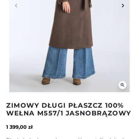
keyboard_arrow_left
keyboard_arrow_right
Poprzedni
Następ
zoom_in
ZIMOWY DŁUGI PŁASZCZ 100%
WEŁNA M557/1 JASNOBRĄZOWY
1 399,00 zł