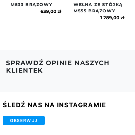
M533 BRĄZOWY
WEŁNA ZE STÓJKĄ
6.Więcej na temat dostaw i zwrotów znajdziesz w
z paskiem, samą patką lub bez żadnych dodatków.
M555 BRĄZOWY
naszym regulaminie.
639,00 zł
Wybór należy do Ciebie! Ten model to idealne
1 289,00 zł
połączenie funkcjonalności i modowego designu,
który sprawdzi się w każdej sytuacji.
MADE IN POLAND
Indeks
m557/1
SPRAWDŹ OPINIE NASZYCH
KLIENTEK
ŚLEDŹ NAS NA INSTAGRAMIE
OBSERWUJ