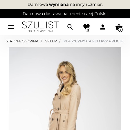
Darmowa
wymiana
na inny rozmiar.
Darmowa dostawa na terenie całej Polski!
menu
search
favorite
person
shopping_basket
0
0
STRONA GŁÓWNA
SKLEP
KLASYCZNY CAMELOWY PROCHOWI