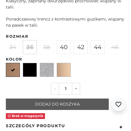
Klasyczny, zapinany dwurzędowo prochowiec wiązany w
talii.
Ponadczasowy trencz z kontrastowymi guzikami, wiązany
na pasek w talii.
ROZMIAR
34
36
38
40
42
44
46
KOLOR
Camelowy
Czarny
Szary
Beżowy
-
+
favorite_border
DODAJ DO KOSZYKA
Brak w magazynie

SZCZEGÓŁY PRODUKTU
+