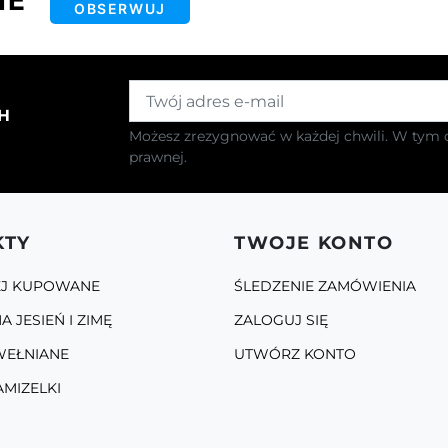
IE
OBSERWUJ
H
Możesz zrezygnować w każdej chwili. W tym c
prawnej.
KTY
TWOJE KONTO
EJ KUPOWANE
ŚLEDZENIE ZAMÓWIENIA
A JESIEŃ I ZIMĘ
ZALOGUJ SIĘ
WEŁNIANE
UTWÓRZ KONTO
AMIZELKI