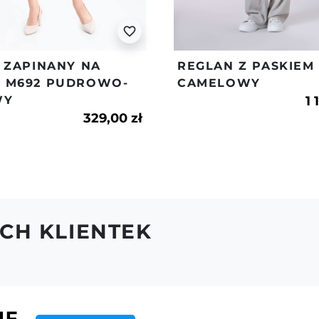
Stylowy i funkcjon
przejściowy - wios
favorite_border
MADE IN POLAN
 ZAPINANY NA
REGLAN Z PASKIEM
 M692 PUDROWO-
CAMELOWY
Indeks
m568
WY
1 
329,00 zł
CH KLIENTEK