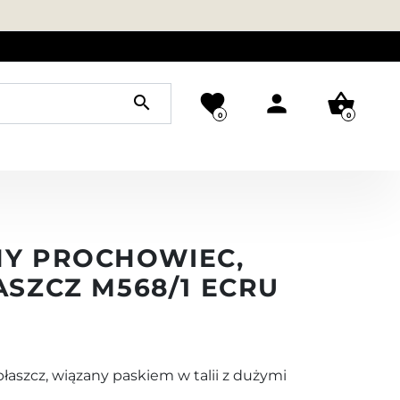
favorite
person
shopping_basket
search
0
0
NY PROCHOWIEC,
ASZCZ M568/1 ECRU
łaszcz, wiązany paskiem w talii z dużymi