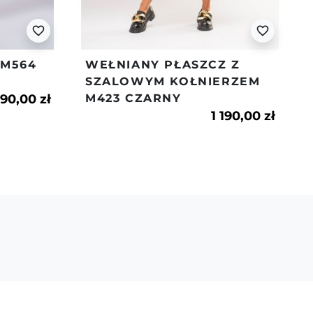
alny – idealny wybór na płaszcz
nę i wczesną jesień.
favorite_border
favorite_border
D
 M564
WEŁNIANY PŁASZCZ Z
SZALOWYM KOŁNIERZEM
190,00 zł
M423 CZARNY
1 190,00 zł