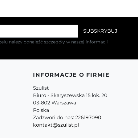
elu należy odnaleźć szczegóły w naszej informacji
INFORMACJE O FIRMIE
Szulist
Biuro - Skaryszewska 15 lok. 20
03-802 Warszawa
Polska
Zadzwoń do nas:
226197090
kontakt@szulist.pl