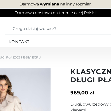
Darmowa
wymiana
na inny rozmiar.
Darmowa dostawa na terenie całej Polski!
KONTAKT
GI PŁASZCZ M568/1 ECRU
KLASYCZ
DŁUGI PŁ
969,00 zł
Długi, dwurzędowy p
klapami.