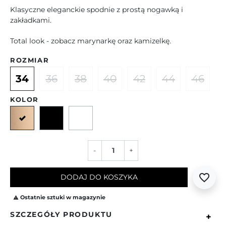
Klasyczne eleganckie spodnie z prostą nogawką i
zakładkami.
Total look - zobacz marynarkę oraz kamizelkę.
ROZMIAR
34
36
38
40
42
44
46
KOLOR
Beżowy
Czarny
Ecru
-
+
favorite_border
DODAJ DO KOSZYKA
Ostatnie sztuki w magazynie

SZCZEGÓŁY PRODUKTU
+