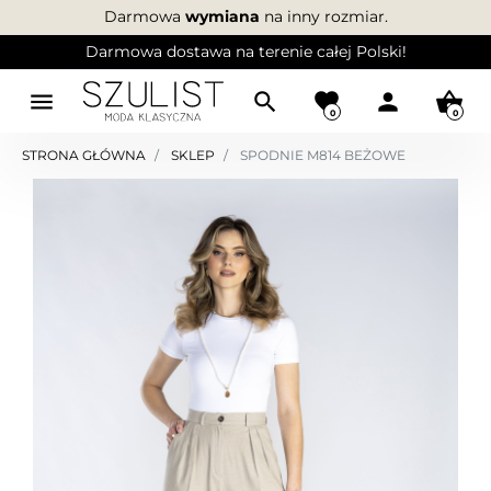
Darmowa
wymiana
na inny rozmiar.
Darmowa dostawa na terenie całej Polski!
menu
search
favorite
person
shopping_basket
0
0
STRONA GŁÓWNA
SKLEP
SPODNIE M814 BEŻOWE