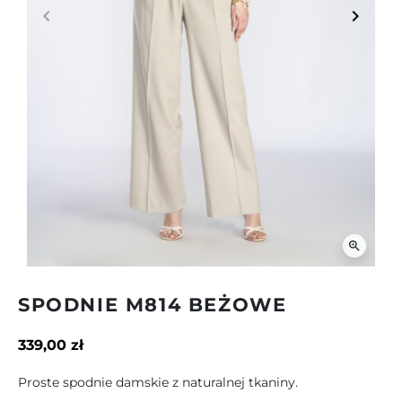
keyboard_arrow_left
keyboard_arrow_right
Poprzedni
Następ
zoom_in
SPODNIE M814 BEŻOWE
339,00 zł
Proste spodnie damskie z naturalnej tkaniny.