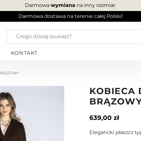
Darmowa
wymiana
na inny rozmiar.
Darmowa dostawa na terenie całej Polski!
KONTAKT
 BRĄZOWY
KOBIECA
BRĄZOW
639,00 zł
Elegancki płaszcz t