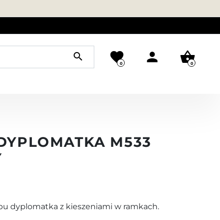
favorite
person
shopping_basket
search
0
0
 DYPLOMATKA M533
Y
ypu dyplomatka z kieszeniami w ramkach.