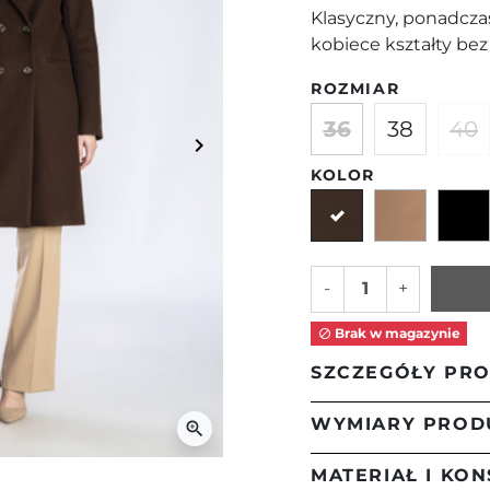
Klasyczny, ponadcza
kobiece kształty bez
ROZMIAR
36
38
40
keyboard_arrow_right
Następny
KOLOR
Brązowy
Camel
-
+
Brak w magazynie

SZCZEGÓŁY PR
WYMIARY PROD
zoom_in
MATERIAŁ I KO
Długość płaszcza 