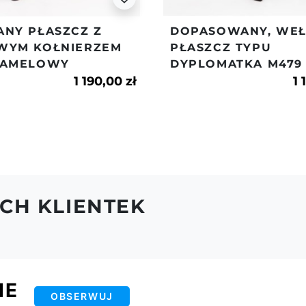
ANY PŁASZCZ Z
DOPASOWANY, WEŁ
WYM KOŁNIERZEM
PŁASZCZ TYPU
CAMELOWY
DYPLOMATKA M479
1 190,00 zł
1 
CH KLIENTEK
IE
OBSERWUJ