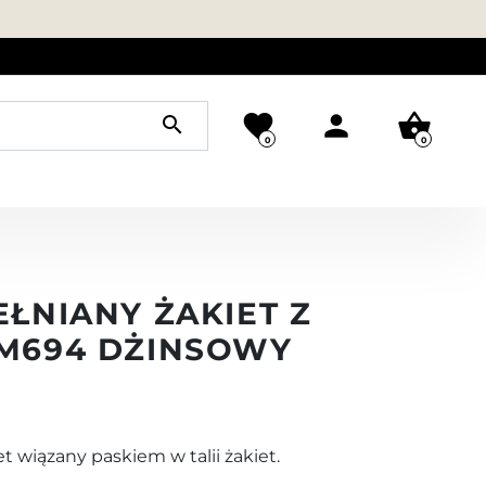
favorite
person
shopping_basket
search
0
0
EŁNIANY ŻAKIET Z
 M694 DŻINSOWY
et wiązany paskiem w talii żakiet.