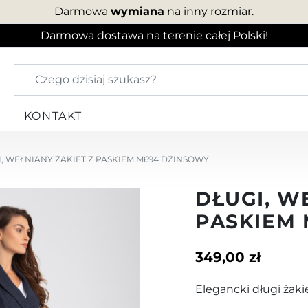
Darmowa
wymiana
na inny rozmiar.
Darmowa dostawa na terenie całej Polski!
KONTAKT
, WEŁNIANY ŻAKIET Z PASKIEM M694 DŻINSOWY
DŁUGI, W
PASKIEM
349,00 zł
Elegancki długi żaki