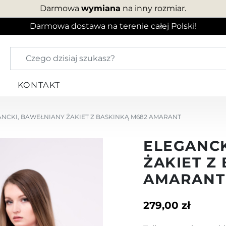
Darmowa
wymiana
na inny rozmiar.
Darmowa dostawa na terenie całej Polski!
KONTAKT
NCKI, BAWEŁNIANY ŻAKIET Z BASKINKĄ M682 AMARANT
ELEGANCK
ŻAKIET Z
AMARANT
279,00 zł