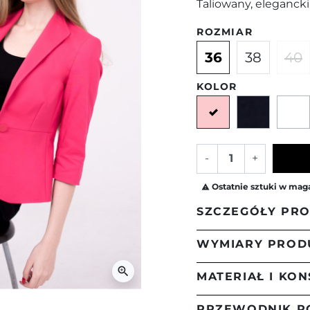
Taliowany, elegancki 
ROZMIAR
36
38
40
KOLOR
Różowy
Granat
-
+
Ostatnie sztuki w mag

SZCZEGÓŁY PR
WYMIARY PROD
Taliowany, krótki 
figurę. Dodatkow
zoom_in
MATERIAŁ I KO
wywinięcie manki
Długość żakietu mier
Długość rękawa mierz
PRZEWODNIK P