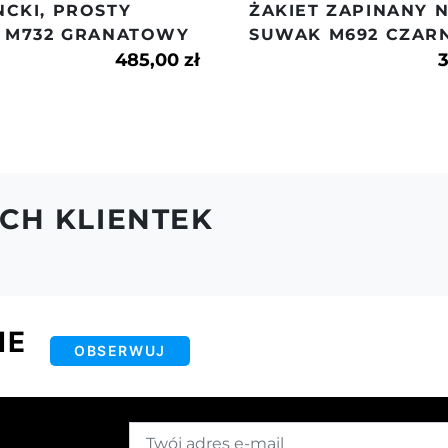
CKI, PROSTY
ŻAKIET ZAPINANY 
T M732 GRANATOWY
SUWAK M692 CZAR
485,00 zł
3
CH KLIENTEK
IE
OBSERWUJ