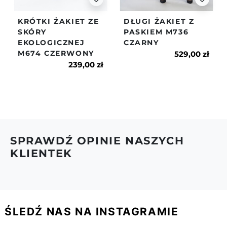
paczkę zwrotną w terminie przekraczającym 14 dni
od daty jej otrzymania lub towar będzie naruszony -
KRÓTKI ŻAKIET ZE
DŁUGI ŻAKIET Z
nie będzie spełniał warunków z pkt.2.
SKÓRY
PASKIEM M736
EKOLOGICZNEJ
CZARNY
6.Więcej na temat dostaw i zwrotów znajdziesz w
M674 CZERWONY
naszym regulaminie.
529,00 zł
239,00 zł
SPRAWDŹ OPINIE NASZYCH
KLIENTEK
ŚLEDŹ NAS NA INSTAGRAMIE