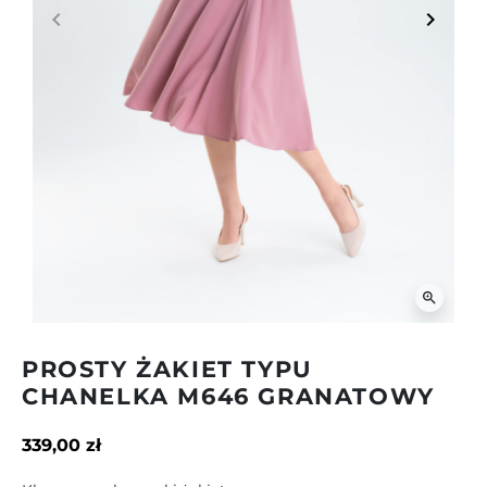
keyboard_arrow_left
keyboard_arrow_right
Poprzedni
Następ
zoom_in
PROSTY ŻAKIET TYPU
CHANELKA M646 GRANATOWY
339,00 zł