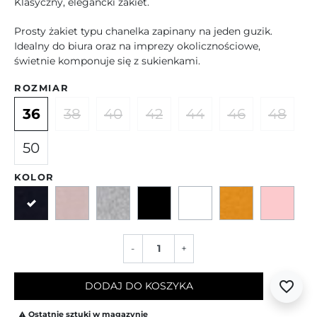
Klasyczny, elegancki żakiet.
Prosty żakiet typu chanelka zapinany na jeden guzik.
Idealny do biura oraz na imprezy okolicznościowe,
świetnie komponuje się z sukienkami.
ROZMIAR
36
38
40
42
44
46
48
50
KOLOR
Granatowy
Beżowo-różowy
Szary
Czarny
Ecru
Żółty
Róż
-
+
favorite_border
DODAJ DO KOSZYKA
Ostatnie sztuki w magazynie
