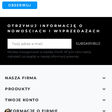
OBSERWUJ
OTRZYMUJ INFORMACJĘ O
NOWOŚCIACH I WYPRZEDAŻACH
Możesz zrezygnować w każdej chwili. W tym celu należy
odnaleźć szczegóły w naszej informacji prawnej.

NASZA FIRMA

PRODUKTY

TWOJE KONTO

INFORMACJE O FIRMIE