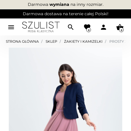
Darmowa
wymiana
na inny rozmiar.
Darmowa dostawa na terenie całej Polski!
menu
search
favorite
person
shopping_basket
0
0
STRONA GŁÓWNA
SKLEP
ŻAKIETY I KAMIZELKI
PROSTY ŻA