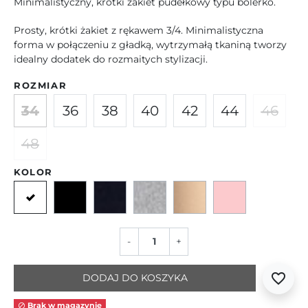
Minimalistyczny, krótki żakiet pudełkowy typu bolerko.
Prosty, krótki żakiet z rękawem 3/4. Minimalistyczna
forma w połączeniu z gładką, wytrzymałą tkaniną tworzy
idealny dodatek do rozmaitych stylizacji.
ROZMIAR
34
36
38
40
42
44
46
48
KOLOR
Ecru
Czarny
Granatowy
Szary
Beżowy
Różowy
-
+
favorite_border
DODAJ DO KOSZYKA
Brak w magazynie
