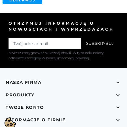
OTRZYMUJ INFORMACJĘ O
NOWOŚCIACH I WYPRZEDAŻACH
Możesz zrezygnować w każdej chwili. W tym celu należy
odnaleźć szczegóły w naszej informacji prawnej.

NASZA FIRMA

PRODUKTY

TWOJE KONTO

INFORMACJE O FIRMIE