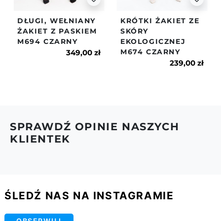
paczkę zwrotną w terminie przekraczającym 14 dni
od daty jej otrzymania lub towar będzie naruszony -
DŁUGI, WEŁNIANY
KRÓTKI ŻAKIET ZE
nie będzie spełniał warunków z pkt.2.
ŻAKIET Z PASKIEM
SKÓRY
M694 CZARNY
EKOLOGICZNEJ
6.Więcej na temat dostaw i zwrotów znajdziesz w
M674 CZARNY
naszym regulaminie.
349,00 zł
239,00 zł
SPRAWDŹ OPINIE NASZYCH
KLIENTEK
ŚLEDŹ NAS NA INSTAGRAMIE
OBSERWUJ