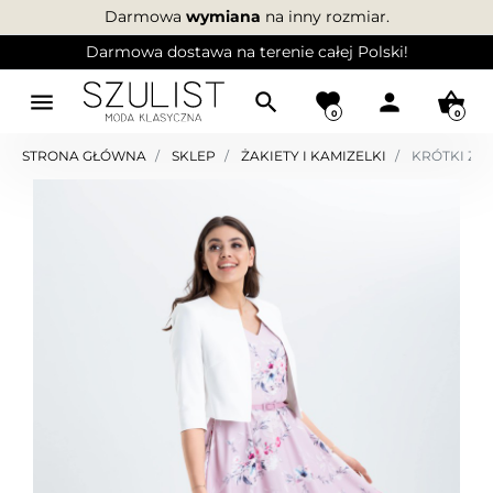
Darmowa
wymiana
na inny rozmiar.
Darmowa dostawa na terenie całej Polski!
menu
search
favorite
person
shopping_basket
0
0
STRONA GŁÓWNA
SKLEP
ŻAKIETY I KAMIZELKI
KRÓTKI ŻAK