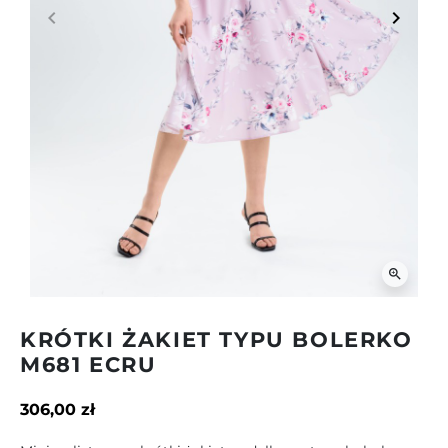
keyboard_arrow_left
keyboard_arrow_right
Poprzedni
Następ
zoom_in
KRÓTKI ŻAKIET TYPU BOLERKO
M681 ECRU
306,00 zł