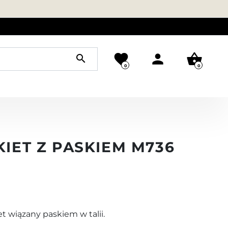
favorite
person
shopping_basket
search
0
0
KIET Z PASKIEM M736
et wiązany paskiem w talii.