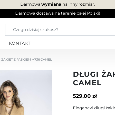
Darmowa
wymiana
na inny rozmiar.
Darmowa dostawa na terenie całej Polski!
KONTAKT
 ŻAKIET Z PASKIEM M736 CAMEL
DŁUGI ŻA
CAMEL
529,00 zł
Elegancki długi żaki