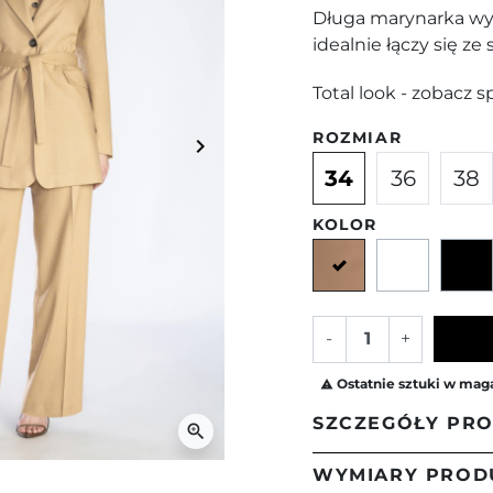
Długa marynarka wyk
idealnie łączy się ze
Total look - zobacz 
ROZMIAR
keyboard_arrow_right
Następny
34
36
38
KOLOR
Camelowy
Ecru
-
+
Ostatnie sztuki w mag

SZCZEGÓŁY PR
zoom_in
WYMIARY PROD