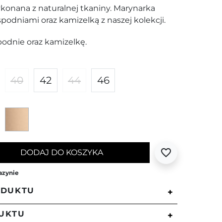
onana z naturalnej tkaniny. Marynarka
 spodniami oraz kamizelką z naszej kolekcji.
spodnie oraz kamizelkę.
40
42
44
46
Czarny
Beżowy
favorite_border
DODAJ DO KOSZYKA
azynie
ODUKTU
+
UKTU
+