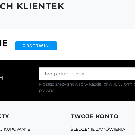
CH KLIENTEK
IE
OBSERWUJ
H
Możesz zrezygnować w każdej chwili. W tym c
prawnej.
KTY
TWOJE KONTO
EJ KUPOWANE
ŚLEDZENIE ZAMÓWIENIA