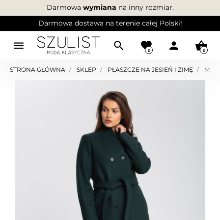
Darmowa
wymiana
na inny rozmiar.
Darmowa dostawa na terenie całej Polski!
menu
search
favorite
person
shopping_basket
0
0
STRONA GŁÓWNA
SKLEP
PŁASZCZE NA JESIEŃ I ZIMĘ
MODN