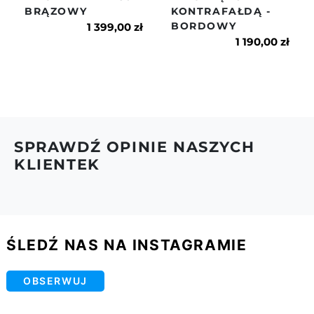
BRĄZOWY
KONTRAFAŁDĄ -
naszym regulaminie.
BORDOWY
1 399,00 zł
1 190,00 zł
SPRAWDŹ OPINIE NASZYCH
KLIENTEK
ŚLEDŹ NAS NA INSTAGRAMIE
OBSERWUJ