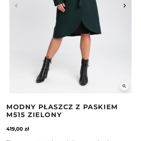
keyboard_arrow_left
keyboard_arrow_right
Poprzedni
Następ
zoom_in
MODNY PŁASZCZ Z PASKIEM
M515 ZIELONY
419,00 zł