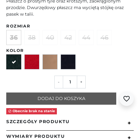
Płaszcz o prostym tyle oraz krótszym, zaokrąglonym
przodzie. Dwurzędowy płaszcz ma wyciętą stójkę oraz
pasek w talii.
ROZMIAR
36
38
40
42
44
46
KOLOR
Zielony
Czerwony
Camelowy
Granatowy
-
+
favorite_border
DODAJ DO KOSZYKA
Obecnie brak na stanie

SZCZEGÓŁY PRODUKTU
+
WYMIARY PRODUKTU
+
Płaszcz z prostym, długim tyłem oraz fantazyjnie