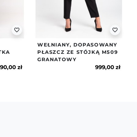
war będzie naruszony - nie będzie spełniał
t dostaw i zwrotów znajdziesz w naszym
favorite_border
favorite_border
WEŁNIANY, DOPASOWANY
TKA
PŁASZCZ ZE STÓJKĄ M509
GRANATOWY
190,00 zł
999,00 zł