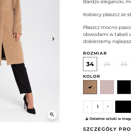
Bardzo elegancki, mo
Kobiecy płaszcz ze s
Płaszcz mocno paso
obwodami w tabeli w
keyboard_arrow_right
dobierzemy najlepsz
Następny
ROZMIAR
34
36
38
KOLOR
Camelowy
Beżowo
-
+
zoom_in
Ostatnie sztuki w mag

SZCZEGÓŁY PR