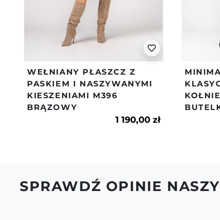
favorite_border
WEŁNIANY PŁASZCZ Z
MINIMA
PASKIEM I NASZYWANYMI
KLASY
KIESZENIAMI M396
KOŁNI
BRĄZOWY
BUTEL
1 190,00 zł
SPRAWDŹ OPINIE NASZY