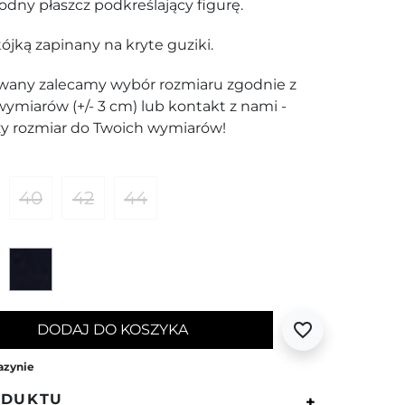
dny płaszcz podkreślający figurę.
tójką zapinany na kryte guziki.
wany zalecamy wybór rozmiaru zgodnie z
ymiarów (+/- 3 cm) lub kontakt z nami -
y rozmiar do Twoich wymiarów!
40
42
44
-różowy
Czarny
Granatowy
favorite_border
DODAJ DO KOSZYKA
azynie
ODUKTU
+