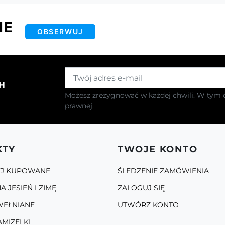
IE
OBSERWUJ
H
Możesz zrezygnować w każdej chwili. W tym c
prawnej.
KTY
TWOJE KONTO
EJ KUPOWANE
ŚLEDZENIE ZAMÓWIENIA
A JESIEŃ I ZIMĘ
ZALOGUJ SIĘ
WEŁNIANE
UTWÓRZ KONTO
AMIZELKI