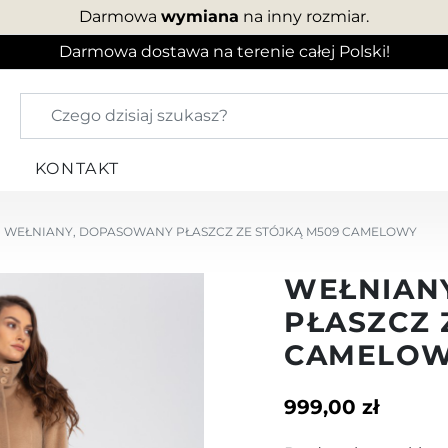
Darmowa
wymiana
na inny rozmiar.
Darmowa dostawa na terenie całej Polski!
KONTAKT
WEŁNIANY, DOPASOWANY PŁASZCZ ZE STÓJKĄ M509 CAMELOWY
WEŁNIAN
PŁASZCZ 
CAMELO
999,00 zł