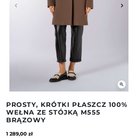
keyboard_arrow_left
keyboard_arrow_right
Poprzedni
Następ
zoom_in
PROSTY, KRÓTKI PŁASZCZ 100%
WEŁNA ZE STÓJKĄ M555
BRĄZOWY
1 289,00 zł