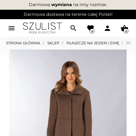
Darmowa
wymiana
na inny rozmiar.
Darmowa dostawa na terenie całej Polski!
menu
search
favorite
person
shopping_basket
0
0
STRONA GŁÓWNA
SKLEP
PŁASZCZE NA JESIEŃ I ZIMĘ
PROS