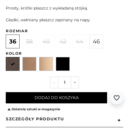
Prosty, krótki płaszcz z wykładaną stójką.
Gładki, wełniany płaszcz zapinany na napy.
ROZMIAR
36
38
40
42
44
46
KOLOR
Szaro-brązowy
Camelowy
Beżowy
Czarny
-
+
favorite_border
DODAJ DO KOSZYKA
Ostatnie sztuki w magazynie

SZCZEGÓŁY PRODUKTU
+