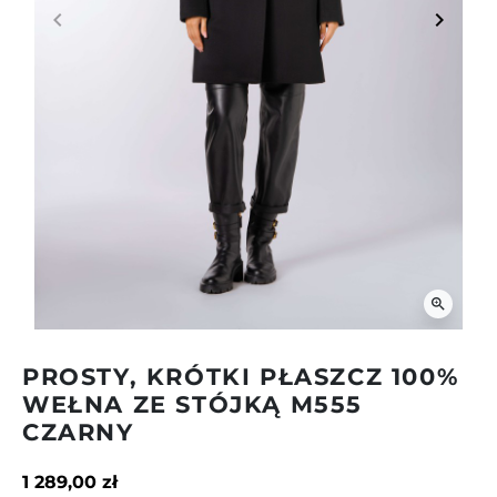
keyboard_arrow_left
keyboard_arrow_right
Poprzedni
Następ
zoom_in
PROSTY, KRÓTKI PŁASZCZ 100%
WEŁNA ZE STÓJKĄ M555
CZARNY
1 289,00 zł