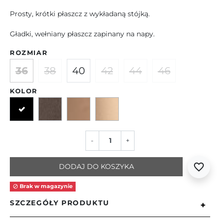
Prosty, krótki płaszcz z wykładaną stójką.
Gładki, wełniany płaszcz zapinany na napy.
ROZMIAR
36
38
40
42
44
46
KOLOR
Czarny
Szaro-brązowy
Camelowy
Beżowy
-
+
favorite_border
DODAJ DO KOSZYKA
Brak w magazynie

SZCZEGÓŁY PRODUKTU
+