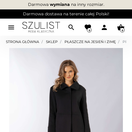
Darmowa
wymiana
na inny rozmiar.
Darmowa dostawa na terenie całej Polski!
menu
search
favorite
person
shopping_basket
0
0
STRONA GŁÓWNA
SKLEP
PŁASZCZE NA JESIEŃ I ZIMĘ
PROS