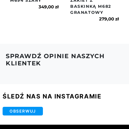
M694 SZARY
ŻAKIET Z
6.Więcej na temat dostaw i zwrotów znajdziesz w
BASKINKĄ M682
naszym regulaminie.
349,00 zł
GRANATOWY
279,00 zł
SPRAWDŹ OPINIE NASZYCH
KLIENTEK
ŚLEDŹ NAS NA INSTAGRAMIE
OBSERWUJ