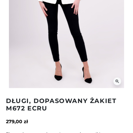
zoom_in
DŁUGI, DOPASOWANY ŻAKIET
M672 ECRU
279,00 zł