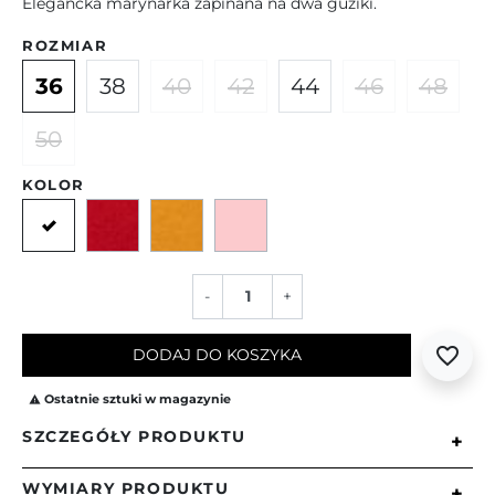
Elegancka marynarka zapinana na dwa guziki.
ROZMIAR
36
38
40
42
44
46
48
50
KOLOR
Ecru
Czerwony
Żółty
Różowy
-
+
favorite_border
DODAJ DO KOSZYKA
Ostatnie sztuki w magazynie

SZCZEGÓŁY PRODUKTU
+
WYMIARY PRODUKTU
+