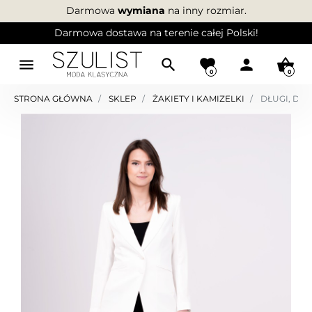
Darmowa
wymiana
na inny rozmiar.
Darmowa dostawa na terenie całej Polski!
menu
search
favorite
person
shopping_basket
0
0
STRONA GŁÓWNA
SKLEP
ŻAKIETY I KAMIZELKI
DŁUGI, DO