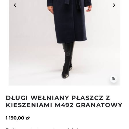
keyboard_arrow_left
keyboard_arrow_right
Poprzedni
Następ
zoom_in
DŁUGI WEŁNIANY PŁASZCZ Z
KIESZENIAMI M492 GRANATOWY
1 190,00 zł