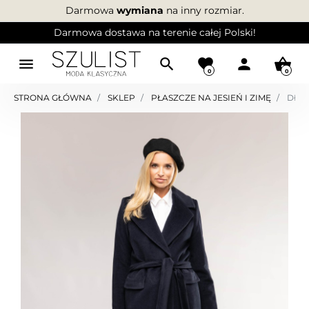
Darmowa
wymiana
na inny rozmiar.
Darmowa dostawa na terenie całej Polski!
menu
search
favorite
person
shopping_basket
0
0
STRONA GŁÓWNA
SKLEP
PŁASZCZE NA JESIEŃ I ZIMĘ
DŁUG