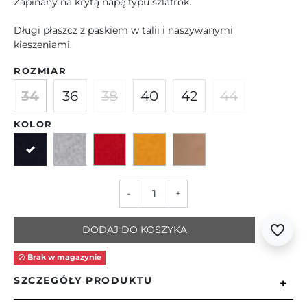
Zapinany na krytą napę typu szlafrok.
Długi płaszcz z paskiem w talii i naszywanymi
kieszeniami.
ROZMIAR
34
36
38
40
42
44
KOLOR
Granatowy
Szary
Czerwony
Żółty
Camelowy
-
+
favorite_border
DODAJ DO KOSZYKA
Brak w magazynie

SZCZEGÓŁY PRODUKTU
+