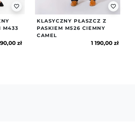
favorite_border
favorite_border
ZNY
KLASYCZNY PŁASZCZ Z
M M433
PASKIEM M526 CIEMNY
CAMEL
190,00 zł
1 190,00 zł