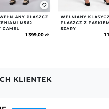
favorite_border
regulaminie.
 WEŁNIANY PŁASZCZ
WEŁNIANY KLASYC
ZENIAMI M562
PŁASZCZ Z PASKIE
Y CAMEL
SZARY
1 399,00 zł
1 
CH KLIENTEK