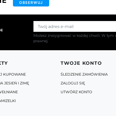
IE
OBSERWUJ
H
Możesz zrezygnować w każdej chwili. W tym c
prawnej.
KTY
TWOJE KONTO
EJ KUPOWANE
ŚLEDZENIE ZAMÓWIENIA
A JESIEŃ I ZIMĘ
ZALOGUJ SIĘ
WEŁNIANE
UTWÓRZ KONTO
AMIZELKI