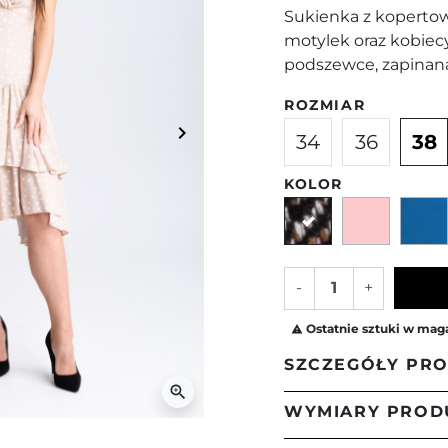
Sukienka z koperto
motylek oraz kobiec
podszewce, zapinan
ROZMIAR
keyboard_arrow_right
34
36
38
Następny
KOLOR
Wzór
Różow
-
+
Ostatnie sztuki w mag

SZCZEGÓŁY PR
zoom_in
WYMIARY PROD
Piękna, kobieca su
rękawki typu moty