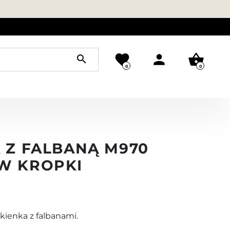
favorite
person
shopping_basket
search
0
0
 Z FALBANĄ M970
W KROPKI
kienka z falbanami.