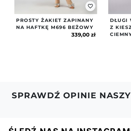
favorite_border
PROSTY ŻAKIET ZAPINANY
DŁUGI
NA HAFTKĘ M696 BEŻOWY
Z KIES
339,00 zł
CIEMN
SPRAWDŹ OPINIE NASZY