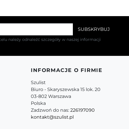
elu należy odnaleźć szczegóły w naszej informacji
INFORMACJE O FIRMIE
Szulist
Biuro - Skaryszewska 15 lok. 20
03-802 Warszawa
Polska
Zadzwoń do nas:
226197090
kontakt@szulist.pl