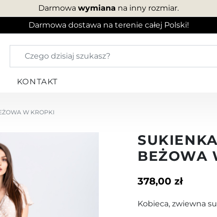
Darmowa
wymiana
na inny rozmiar.
Darmowa dostawa na terenie całej Polski!
KONTAKT
BEŻOWA W KROPKI
SUKIENKA
BEŻOWA 
378,00 zł
Kobieca, zwiewna su